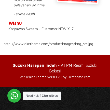
pelayanan on time.
Terima kasih
Wisnu
Karyawan Swasta - Customer NEW XL7
http://www.oketheme.com/productimages/img_src.jpg
Suzuki Harapan Indah
- ATPM Resmi Suzuki
Bekasi
WPDealer Theme
versi 1.2.1 by Oketheme.com
Need Help?
Chat with us